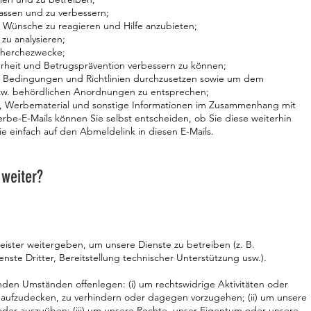
assen und zu verbessern;
 Wünsche zu reagieren und Hilfe anzubieten;
u analysieren;
echerchezwecke;
rheit und Betrugsprävention verbessern zu können;
 Bedingungen und Richtlinien durchzusetzen sowie um dem
zw. behördlichen Anordnungen zu entsprechen;
n, Werbematerial und sonstige Informationen im Zusammenhang mit
rbe-E-Mails können Sie selbst entscheiden, ob Sie diese weiterhin
ie einfach auf den Abmeldelink in diesen E-Mails.
 weiter?
eister weitergeben, um unsere Dienste zu betreiben (z. B.
ste Dritter, Bereitstellung technischer Unterstützung usw.).
nden Umständen offenlegen: (i) um rechtswidrige Aktivitäten oder
, aufzudecken, zu verhindern oder dagegen vorzugehen; (ii) um unsere
der auszuüben; (iii) um unsere Rechte, unser Eigentum oder unsere