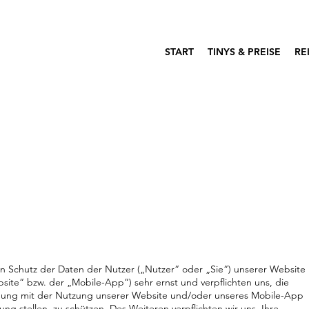
START
TINYS & PREISE
RE
en Schutz der Daten der Nutzer („Nutzer“ oder „Sie“) unserer Website
ite“ bzw. der „Mobile-App“) sehr ernst und verpflichten uns, die
indung mit der Nutzung unserer Website und/oder unseres Mobile-App
ung stellen, zu schützen. Des Weiteren verpflichten wir uns, Ihre