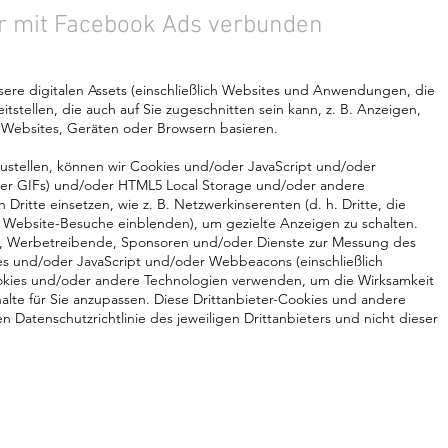
 mit Facebook Ads verbunden
ere digitalen Assets (einschließlich Websites und Anwendungen, die
stellen, die auch auf Sie zugeschnitten sein kann, z. B. Anzeigen,
f Websites, Geräten oder Browsern basieren.
ustellen, können wir Cookies und/oder JavaScript und/oder
iger GIFs) und/oder HTML5 Local Storage und/oder andere
Dritte einsetzen, wie z. B. Netzwerkinserenten (d. h. Dritte, die
 Website-Besuche einblenden), um gezielte Anzeigen zu schalten.
, Werbetreibende, Sponsoren und/oder Dienste zur Messung des
ies und/oder JavaScript und/oder Webbeacons (einschließlich
ookies und/oder andere Technologien verwenden, um die Wirksamkeit
lte für Sie anzupassen. Diese Drittanbieter-Cookies und andere
n Datenschutzrichtlinie des jeweiligen Drittanbieters und nicht dieser