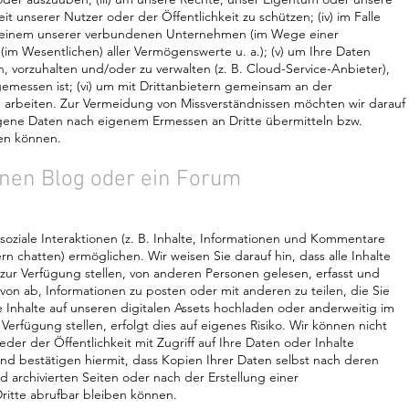
it unserer Nutzer oder der Öffentlichkeit zu schützen; (iv) im Falle
ei einem unserer verbundenen Unternehmen (im Wege einer
im Wesentlichen) aller Vermögenswerte u. a.); (v) um Ihre Daten
en, vorzuhalten und/oder zu verwalten (z. B. Cloud-Service-Anbieter),
gemessen ist; (vi) um mit Drittanbietern gemeinsam an der
u arbeiten. Zur Vermeidung von Missverständnissen möchten wir darauf
gene Daten nach eigenem Ermessen an Dritte übermitteln bzw.
en können.
einen Blog oder ein Forum
soziale Interaktionen (z. B. Inhalte, Informationen und Kommentare
n chatten) ermöglichen. Wir weisen Sie darauf hin, dass alle Inhalte
 zur Verfügung stellen, von anderen Personen gelesen, erfasst und
on ab, Informationen zu posten oder mit anderen zu teilen, die Sie
e Inhalte auf unseren digitalen Assets hochladen oder anderweitig im
erfügung stellen, erfolgt dies auf eigenes Risiko. Wir können nicht
der der Öffentlichkeit mit Zugriff auf Ihre Daten oder Inhalte
und bestätigen hiermit, dass Kopien Ihrer Daten selbst nach deren
archivierten Seiten oder nach der Erstellung einer
ritte abrufbar bleiben können.