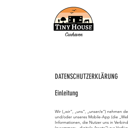
DATENSCHUTZERKLÄRUNG
Einleitung
Wir („wir“, „uns“, „unser/e“) nehmen d
und/oder unseres Mobile-App (die „Webs
Informationen, die Nutzer uns in Verb
(zusammen: „digitale Assets“) zur Verfüg